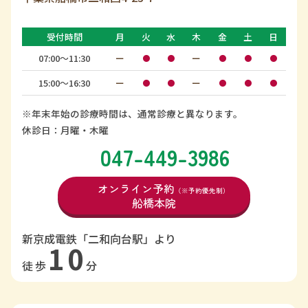
受付時間
月
火
水
木
金
土
日
07:00〜11:30
ー
ー
●
●
●
●
●
15:00〜16:30
ー
ー
●
●
●
●
●
※年末年始の診療時間は、通常診療と異なります。
休診日：月曜・木曜
047-449-3986
オンライン予約
（※予約優先制）
船橋本院
新京成電鉄「二和向台駅」より
10
徒歩
分