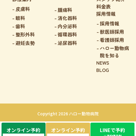
料金表
皮膚科
腫瘍科
採用情報
眼科
消化器科
採用情報
歯科
内分泌科
獣医師採用
整形外科
循環器科
看護師採用
避妊去勢
泌尿器科
ハロー動物病
院を知る
NEWS
BLOG
Copyright 2026 ハロー動物病院
オンライン予約
オンライン予約
LINEで予約
※予約優先制