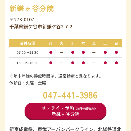
新鎌ヶ谷分院
〒273-0107
千葉県鎌ケ谷市新鎌ケ谷2-7-2
受付時間
月
火
水
木
金
土
日
07:00〜11:30
ー
ー
●
●
●
●
●
15:00〜16:30
ー
ー
●
●
●
●
●
※年末年始の診療時間は、通常診療と異なります。
休診日：火曜・金曜
047-441-3986
オンライン予約
（※予約優先制）
新鎌ヶ谷分院
新京成電鉄、東武アーバンパークライン、北総鉄道北