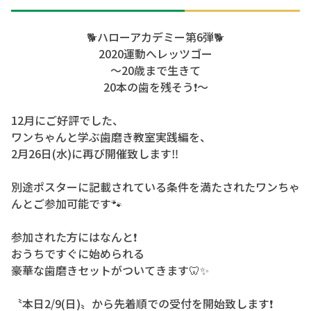
🐕ハローアカデミー第6弾🐕
2020運動へレッツゴー
〜20歳まで生きて
20本の歯を残そう❗️～
12月にご好評でした、
ワンちゃんと学ぶ歯磨き教室実践編を、
2月26日(水)に再び開催致します‼️
別途ポスターに記載されている条件を満たされたワンちゃ
んとご参加可能です🐾
参加された方にはなんと❗️
おうちですぐに始められる
豪華な歯磨きセットがついてきます🦷✨
〝本日2/9(日)〟から先着順での受付を開始致します❗️