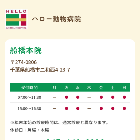
船橋本院
〒274-0806
千葉県船橋市二和西4-23-7
受付時間
月
火
水
木
金
土
日
07:00〜11:30
ー
ー
●
●
●
●
●
15:00〜16:30
ー
ー
●
●
●
●
●
※年末年始の診療時間は、通常診療と異なります。
休診日：月曜・木曜