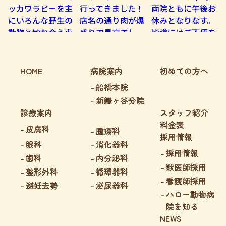
HOME
病院案内
初めての方へ
船橋本院
新鎌ヶ谷分院
診療案内
スタッフ紹介
料金表
皮膚科
腫瘍科
採用情報
眼科
消化器科
採用情報
歯科
内分泌科
獣医師採用
整形外科
循環器科
看護師採用
避妊去勢
泌尿器科
ハロー動物病
院を知る
NEWS