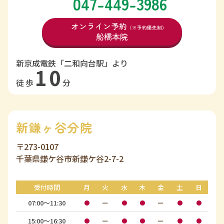
047-449-3986
オンライン予約
（※予約優先制）
船橋本院
新京成電鉄「二和向台駅」より
10
徒歩
分
新鎌ヶ谷分院
〒273-0107
千葉県鎌ケ谷市新鎌ケ谷2-7-2
受付時間
月
火
水
木
金
土
日
07:00〜11:30
ー
ー
●
●
●
●
●
15:00〜16:30
ー
ー
●
●
●
●
●