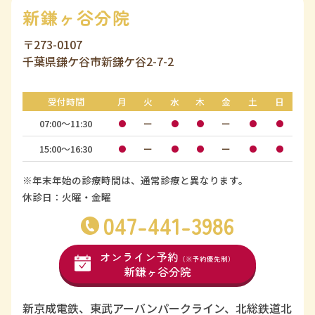
新鎌ヶ谷分院
〒273-0107
千葉県鎌ケ谷市新鎌ケ谷2-7-2
受付時間
月
火
水
木
金
土
日
07:00〜11:30
ー
ー
●
●
●
●
●
15:00〜16:30
ー
ー
●
●
●
●
●
※年末年始の診療時間は、通常診療と異なります。
休診日：火曜・金曜
047-441-3986
オンライン予約
（※予約優先制）
新鎌ヶ谷分院
新京成電鉄、東武アーバンパークライン、北総鉄道北