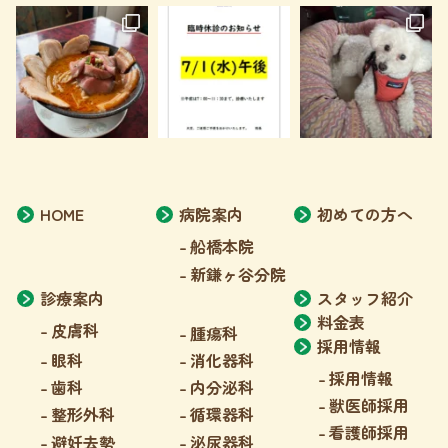
HOME
病院案内
初めての方へ
船橋本院
新鎌ヶ谷分院
診療案内
スタッフ紹介
料金表
皮膚科
腫瘍科
採用情報
眼科
消化器科
採用情報
歯科
内分泌科
獣医師採用
整形外科
循環器科
看護師採用
避妊去勢
泌尿器科