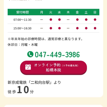
受付時間
月
火
水
木
金
土
日
07:00〜11:30
ー
ー
●
●
●
●
●
15:00〜16:30
ー
ー
●
●
●
●
●
※年末年始の診療時間は、通常診療と異なります。
休診日：月曜・木曜
047-449-3986
オンライン予約
（※予約優先制）
船橋本院
新京成電鉄「二和向台駅」より
10
徒歩
分