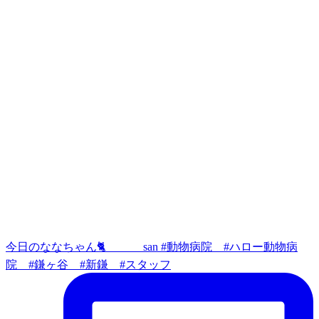
今日のななちゃん🐈 san #動物病院 #ハロー動物病
院 #鎌ヶ谷 #新鎌 #スタッフ