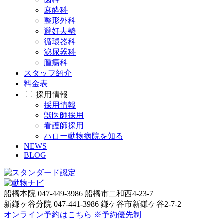
麻酔科
整形外科
避妊去勢
循環器科
泌尿器科
腫瘍科
スタッフ紹介
料金表
採用情報
採用情報
獣医師採用
看護師採用
ハロー動物病院を知る
NEWS
BLOG
船橋本院
047-449-3986
船橋市二和西4-23-7
新鎌ヶ谷分院
047-441-3986
鎌ケ谷市新鎌ケ谷2-7-2
オンライン予約はこちら
※予約優先制