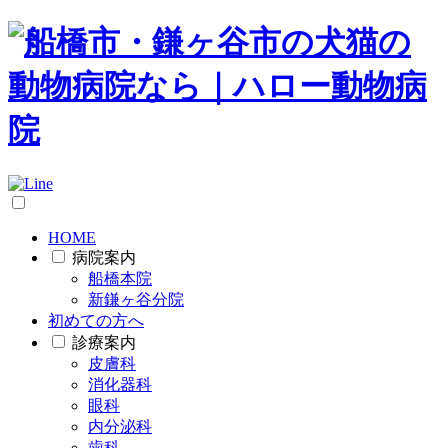
HOME
病院案内
船橋本院
新鎌ヶ谷分院
初めての方へ
診療案内
皮膚科
消化器科
眼科
内分泌科
歯科