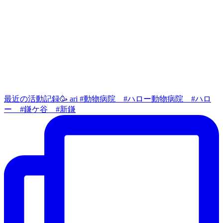
最近の活動記録🥳 ari #動物病院 #ハロー動物病院 #ハロ
ー #鎌ケ谷 #新鎌