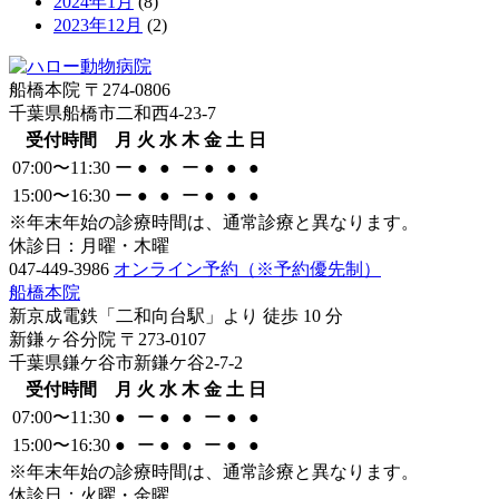
2024年1月
(8)
2023年12月
(2)
船橋本院
〒274-0806
千葉県船橋市二和西4-23-7
受付時間
月
火
水
木
金
土
日
07:00〜11:30
ー
●
●
ー
●
●
●
15:00〜16:30
ー
●
●
ー
●
●
●
※年末年始の診療時間は、通常診療と異なります。
休診日：月曜・木曜
047-449-3986
オンライン予約
（※予約優先制）
船橋本院
新京成電鉄「二和向台駅」より
徒歩
10
分
新鎌ヶ谷分院
〒273-0107
千葉県鎌ケ谷市新鎌ケ谷2-7-2
受付時間
月
火
水
木
金
土
日
07:00〜11:30
●
ー
●
●
ー
●
●
15:00〜16:30
●
ー
●
●
ー
●
●
※年末年始の診療時間は、通常診療と異なります。
休診日：火曜・金曜