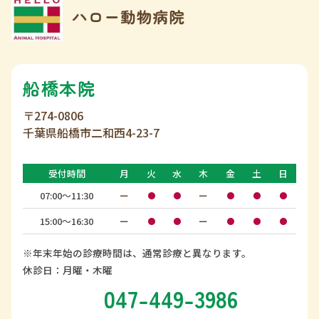
船橋本院
〒274-0806
千葉県船橋市二和西4-23-7
受付時間
月
火
水
木
金
土
日
07:00〜11:30
ー
ー
●
●
●
●
●
15:00〜16:30
ー
ー
●
●
●
●
●
※年末年始の診療時間は、通常診療と異なります。
休診日：月曜・木曜
047-449-3986