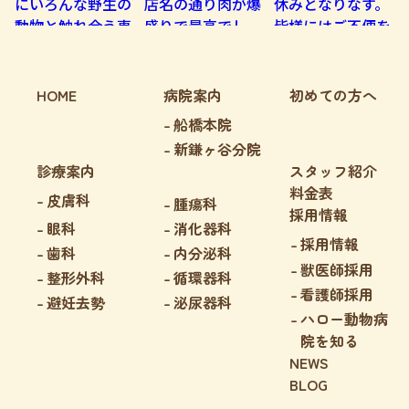
HOME
病院案内
初めての方へ
船橋本院
新鎌ヶ谷分院
診療案内
スタッフ紹介
料金表
皮膚科
腫瘍科
採用情報
眼科
消化器科
採用情報
歯科
内分泌科
獣医師採用
整形外科
循環器科
看護師採用
避妊去勢
泌尿器科
ハロー動物病
院を知る
NEWS
BLOG