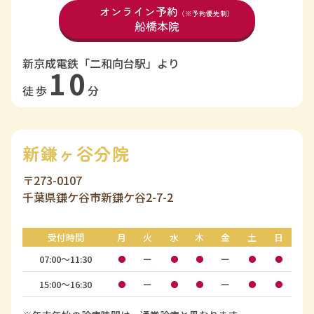
オンライン予約
（※予約優先制）
船橋本院
新京成電鉄「二和向台駅」より
10
徒歩
分
新鎌ヶ谷分院
〒273-0107
千葉県鎌ケ谷市新鎌ケ谷2-7-2
受付時間
月
火
水
木
金
土
日
07:00〜11:30
ー
ー
●
●
●
●
●
15:00〜16:30
ー
ー
●
●
●
●
●