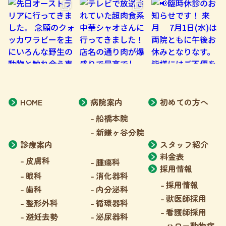
HOME
病院案内
初めての方へ
船橋本院
新鎌ヶ谷分院
診療案内
スタッフ紹介
料金表
皮膚科
腫瘍科
採用情報
眼科
消化器科
採用情報
歯科
内分泌科
獣医師採用
整形外科
循環器科
看護師採用
避妊去勢
泌尿器科
ハロー動物病