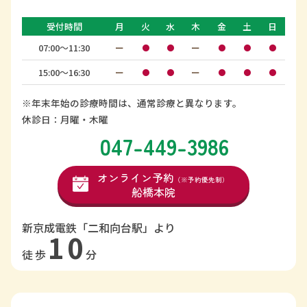
受付時間
月
火
水
木
金
土
日
07:00〜11:30
ー
ー
●
●
●
●
●
15:00〜16:30
ー
ー
●
●
●
●
●
※年末年始の診療時間は、通常診療と異なります。
休診日：月曜・木曜
047-449-3986
オンライン予約
（※予約優先制）
船橋本院
新京成電鉄「二和向台駅」より
10
徒歩
分