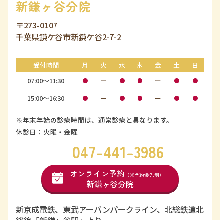
新鎌ヶ谷分院
〒273-0107
千葉県鎌ケ谷市新鎌ケ谷2-7-2
受付時間
月
火
水
木
金
土
日
07:00〜11:30
ー
ー
●
●
●
●
●
15:00〜16:30
ー
ー
●
●
●
●
●
※年末年始の診療時間は、通常診療と異なります。
休診日：火曜・金曜
047-441-3986
オンライン予約
（※予約優先制）
新鎌ヶ谷分院
新京成電鉄、東武アーバンパークライン、北総鉄道北