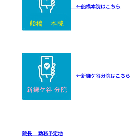
←船橋本院はこちら
←新鎌ケ谷分院はこちら
院長 勤務予定地