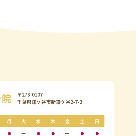
〒273-0107
分院
千葉県鎌ケ谷市新鎌ケ谷2-7-2
月
火
水
木
金
土
日
ー
ー
●
●
●
●
●