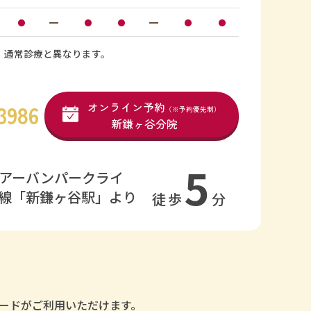
ー
ー
●
●
●
●
●
、通常診療と異なります。
オンライン予約
3986
（※予約優先制）
新鎌ヶ谷分院
5
アーバンパークライ
線「新鎌ヶ谷駅」より
徒歩
分
ードがご利用いただけます。