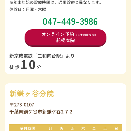
※年末年始の診療時間は、通常診療と異なります。
休診日：月曜・木曜
047-449-3986
オンライン予約
（※予約優先制）
船橋本院
新京成電鉄「二和向台駅」より
10
徒歩
分
新鎌ヶ谷分院
〒273-0107
千葉県鎌ケ谷市新鎌ケ谷2-7-2
受付時間
月
火
水
木
金
土
日