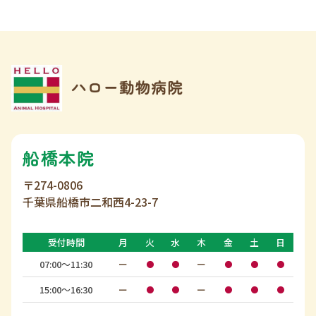
船橋本院
〒274-0806
千葉県船橋市二和西4-23-7
受付時間
月
火
水
木
金
土
日
07:00〜11:30
ー
ー
●
●
●
●
●
15:00〜16:30
ー
ー
●
●
●
●
●