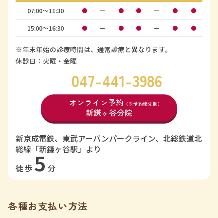
07:00〜11:30
ー
ー
●
●
●
●
●
15:00〜16:30
ー
ー
●
●
●
●
●
※年末年始の診療時間は、通常診療と異なります。
休診日：火曜・金曜
047-441-3986
オンライン予約
（※予約優先制）
新鎌ヶ谷分院
新京成電鉄、東武アーバンパークライン、北総鉄道北
総線「新鎌ヶ谷駅」より
5
徒歩
分
各種お支払い方法